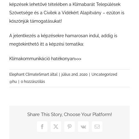
képzések lehetővé tételében a Klímabarát Települések
Szövetsége és a Civilek a Vidékért Alapítvány – ezúton is
köszönjük támogatásukat!
A jelentkezés a képzésekre hamarosan indul, addig is
megtekinthető itt a képzési tematika:
Klímakommunikáció hatékonyan>>>
Elephant ClimateSmart
által
|
július 2nd, 2020
|
Uncategorized
@hu
|
0 hozzászólás
Share This Story, Choose Your Platform!
Facebook
X
Pinterest
Vk
Email: