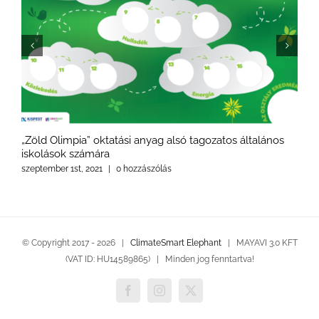
„Zöld Olimpia” oktatási anyag alsó tagozatos általános
C
iskolások számára
(
szeptember 1st, 2021
|
0 hozzászólás
a
© Copyright 2017 -
2026 |
ClimateSmart Elephant
| MAYAVI 3.0 KFT
(VAT ID: HU14589865) | Minden jog fenntartva!
Facebook
Instagram
X