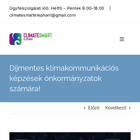
Kihagyás
Ügyfélszolgálati idő: Hétfő – Péntek 9:00–18:00 |
climatesmartelephant@gmail.com
Toggle
Navigati
Kezdőol
Díjmentes klímakommunikációs
Mit csin
képzések önkormányzatok
számára!
Munkáin
Előző
Következő
Rólunk
View