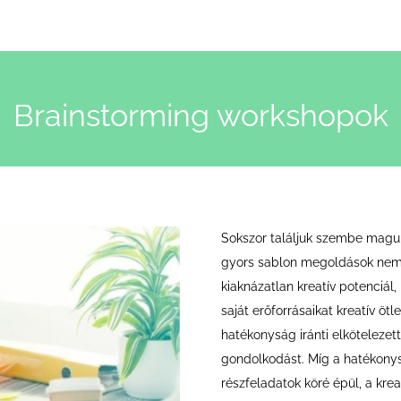
ztatásra [...]
Brainstorming workshopok
Sokszor találjuk szembe magun
gyors sablon megoldások nem 
kiaknázatlan kreatív potenciá
saját erőforrásaikat kreatív öt
hatékonyság iránti elkötelezet
gondolkodást. Míg a hatékonys
részfeladatok köré épül, a krea