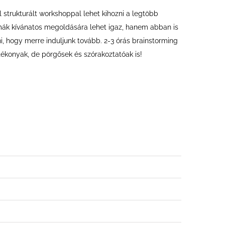
 strukturált workshoppal lehet kihozni a legtöbb
mák kívánatos megoldására lehet igaz, hanem abban is
ni, hogy merre induljunk tovább. 2-3 órás brainstorming
konyak, de pörgősek és szórakoztatóak is!