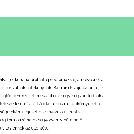
workshop során Renée [...]
kat jól körülhatárolható problémákkal, amelyeknél a
bizonyulnak hatékonynak. Bár mindnyájunkban rejlik
l, legtöbben képzetlenek abban, hogy hogyan tudnák a
letetekre lefordítani. Ráadásul sok munkakörnyezet a
tsége okán kifejezetten elnyomja a kreatív
ág formalizálható és gyorsan ismételhető
tivitás ennek az ellentéte.