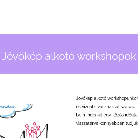
Jövőkép alkotó workshopok
Jövőkép alkotó workshopunkon 
és vizuális vásznakkal szabadít
be mindenkit egy közös időutaz
visszatérve könnyebben tudjuk 