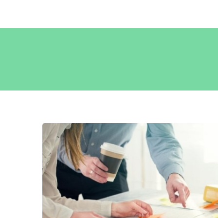
kommunikációra, hálózatépítésre, viselkedésválto