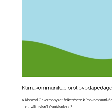
Klímakommunikációról óvodapedagó
A Kispesti Önkormányzat felkérésére klímakommunikáció
klímaváltozásról óvodásoknak?