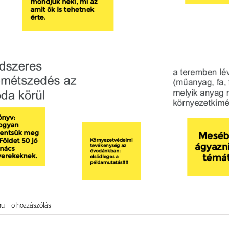
hu
|
0 hozzászólás