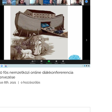
0 fős nemzetközi online diákkonfererencia
Beporzókk
ervezése
forgatása
ius 6th, 2021
|
0 hozzászólás
július 6th, 2