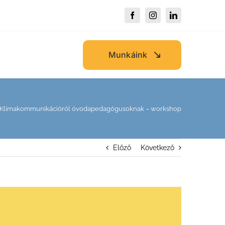
Munkáink
Klímakommunikációról óvodapedagógusoknak – workshop
Előző
Következő