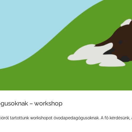
gusoknak – workshop
ról tartottunk workshopot óvodapedagógusoknak. A fő kérdésünk, am