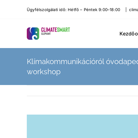
Kihagyás
Ügyfélszolgálati idő: Hétfő – Péntek 9:00–18:00 | cli
Kezdőo
Klímakommunikációról óvodape
workshop
View
Larger
Image