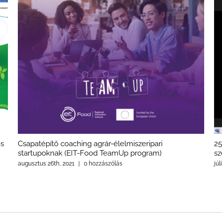
os
Csapatépítő coaching agrár-élelmiszeripari
25
startupoknak (EIT-Food TeamUp program)
sz
augusztus 26th, 2021
|
0 hozzászólás
júl