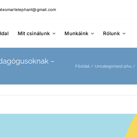
matesmartelephant@gmail.com
ldal
Mit csinálunk
Munkáink
Rólunk
dagógusoknak –
Főoldal
Uncategorized @hu