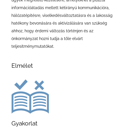
ügyek megfelelő kezelésére, amelyeknél a puszta
információátadás mellett kétirányú kommunikációra,
hálózatépítésre, viselkedésváltoztatásra és a lakosság
hatékony bevonására és aktivizálására van szükség
ahhoz, hogy érdemi változás történjen és az
önkormányzat hozni tudja a tőle elvárt
teljesítménymutatókat.
Elmélet
Gyakorlat