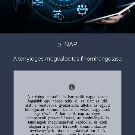
3. NAP
A tényleges megvalósítás finomhangolása
A tréning második és harmadik napja között
legalább egy hónap telik el, ez alatt az idő
alatt a résztvevők gyakorlatba ültetik az együtt
kidolgozott kommunikációs terveket, vagy azok
egy részét. A harmadik nap az egyes
kampányok prezentálásával, az eredmények és
tanulságok megvitatásával kezdődik, és ezek
alapján a jövőbeli tervezett kommunikációs
tevékenységek finomhangolásával zárul. A
résztvevők a tréning után is kapcsolatban