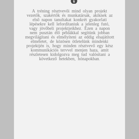
A tréning résztvevői mind olyan projekt
vezetők, szakértők és munkatársak, akiknek az
első napon tanultakat konkrét gyakorlati
lépésekre kell lefordítaniuk a jelenleg futó,
vagy jövőbeli projektjeikhez. Ezen a napon
nem pusztán élő példákkal segítünk jobban
megvilágítani és elmélyíteni az eddig elsajátított
elméletet, de közösen ötletelünk mindenki
projektjén is, hogy minden résztvevő egy kész
kommunikációs tervvel menjen haza, amit
részletesen kidolgozva meg tud valósítani a
következő hetekben, hónapokban.