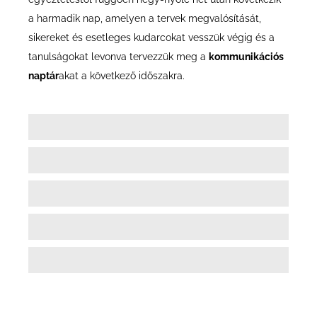
a harmadik nap, amelyen a tervek megvalósítását,
sikereket és esetleges kudarcokat vesszük végig és a
tanulságokat levonva tervezzük meg a
kommunikációs
naptár
akat a következő időszakra.
Stratégiai gondolkodás
92%
Célközönségek feltérképezése
94%
Kommunikációs csatornák ismerete
96%
Kommunikációs technikák
91%
Kapcsolatépítés és jó hangulat
100%