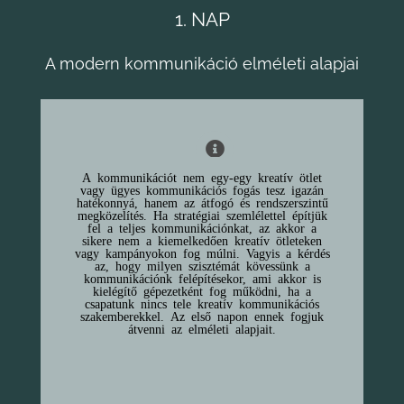
1. NAP
A modern kommunikáció elméleti alapjai
A kommunikációt nem egy-egy kreatív ötlet
vagy ügyes kommunikációs fogás tesz igazán
hatékonnyá, hanem az átfogó és rendszerszintű
megközelítés. Ha stratégiai szemlélettel építjük
fel a teljes kommunikációnkat, az akkor a
sikere nem a kiemelkedően kreatív ötleteken
vagy kampányokon fog múlni. Vagyis a kérdés
az, hogy milyen szisztémát kövessünk a
kommunikációnk felépítésekor, ami akkor is
kielégítő gépezetként fog működni, ha a
csapatunk nincs tele kreatív kommunikációs
szakemberekkel. Az első napon ennek fogjuk
átvenni az elméleti alapjait.