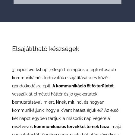
Elsajátítható készségek
3 napos workshop-jellegű tréningünk a legfontosabb
kommunikációs tudnivalók elsajátítására és közös
gondolkodásra épít.
A kommunikáció öt fő területét
vesszük át elméleti háttér és jó gyakorlatok
bemutatásával: miért, kinek, mit, hol és hogyan
kommunikáljunk, hogy a kívánt hatást érjük el?
Az első
két napot egyben tartjuk, a második nap végére a
résztvevők
kommunikációs tervekkel térnek haza
, majd
egyeztetéstől függően négy-nyolc hét után következik