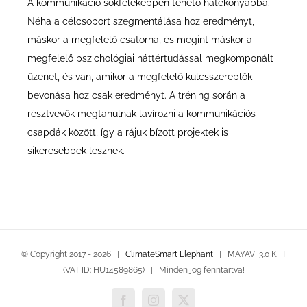
A kommunikáció sokféleképpen tehető hatékonyabbá.
Néha a célcsoport szegmentálása hoz eredményt,
máskor a megfelelő csatorna, és megint máskor a
megfelelő pszichológiai háttértudással megkomponált
üzenet, és van, amikor a megfelelő kulcsszereplők
bevonása hoz csak eredményt. A tréning során a
résztvevők megtanulnak lavírozni a kommunikációs
csapdák között, így a rájuk bízott projektek is
sikeresebbek lesznek.
© Copyright 2017 -
2026 |
ClimateSmart Elephant
| MAYAVI 3.0 KFT
(VAT ID: HU14589865) | Minden jog fenntartva!
Facebook
Instagram
X