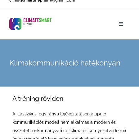
climatesmartelephant@gmail.com
Toggle
Navigati
Kezdőol
Mit csin
Klímakommunikáció hatékonyan
Munkáin
A tréning röviden
Rólunk
A klasszikus, egyirányú tájékoztatáson alapuló
kommunikációs modell nem alkalmas a modern és
összetett önkormányzati (pl. klíma és környezetvédelmi)