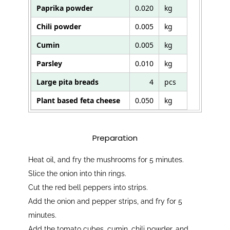
Paprika powder
0.020
kg
Chili powder
0.005
kg
Cumin
0.005
kg
Parsley
0.010
kg
Large pita breads
4
pcs
Plant based feta cheese
0.050
kg
Preparation
Heat oil, and fry the mushrooms for 5 minutes.
Slice the onion into thin rings.
Cut the red bell peppers into strips.
Add the onion and pepper strips, and fry for 5
minutes.
Add the tomato cubes, cumin, chili powder, and