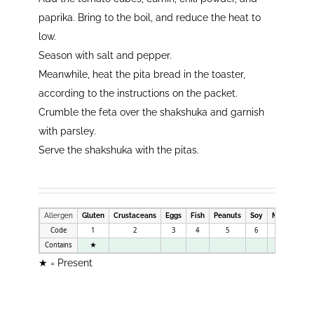
paprika. Bring to the boil, and reduce the heat to
low.
Season with salt and pepper.
Meanwhile, heat the pita bread in the toaster,
according to the instructions on the packet.
Crumble the feta over the shakshuka and garnish
with parsley.
Serve the shakshuka with the pitas.
Allergen
Gluten
Crustaceans
Eggs
Fish
Peanuts
Soy
Milk
Nuts
Code
1
2
3
4
5
6
7
8
Contains
★
★ = Present