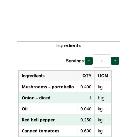
Curry
Ingredients
−
+
Servings:
Ingredients
QTY
UOM
Mushrooms – portobello
0.400
kg
Onion – diced
1
big
Oil
0.040
kg
Red bell pepper
0.250
kg
Canned tomatoes
0.600
kg