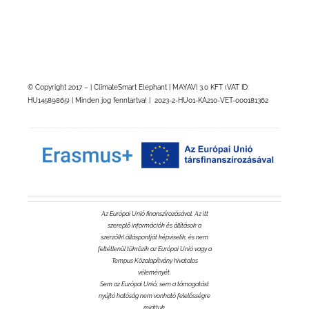
© Copyright 2017 – |
ClimateSmart Elephant
| MAYAVI 3.0 KFT (VAT ID:
HU14589865) | Minden jog fenntartva! | 2023-2-HU01-
KA210-VET-000181362
Az Európai Unió finanszírozásával. Az itt
szereplő információk és állítások a
szerző(k) álláspontját képviselik, és nem
feltétlenül tükrözik az Európai Unió vagy a
Tempus Közalapítvány hivatalos
véleményét.
Sem az Európai Unió, sem a támogatást
nyújtó hatóság nem vonható felelősségre
miattuk.